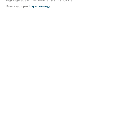
Página gerada em 2022-05-28 19:31:23.252513
Desenhada por
Filipe Funenga